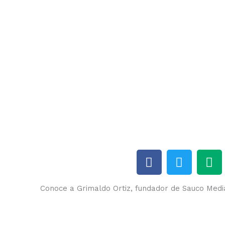
F
T
M
a
w
e
c
i
d
Conoce a Grimaldo Ortiz, fundador de Sauco Medi
e
t
i
b
t
u
o
e
m