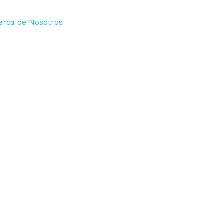
erca de Nosotros
Blog
Contactanos
edia